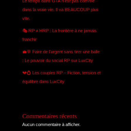
Le temps dans GTA n’est pas comme
dans la vraie vie. Il va BEAUCOUP plus
vite.
🎭 RP ≠ HRP : La frontière à ne jamais
franchir
💼💬 Faire de l’argent sans tirer une balle
: Le pouvoir du social RP sur LuxCity
💔💍 Les couples RP – Fiction, tension et
équilibre dans LuxCity
Commentaires récents
Aucun commentaire à afficher.