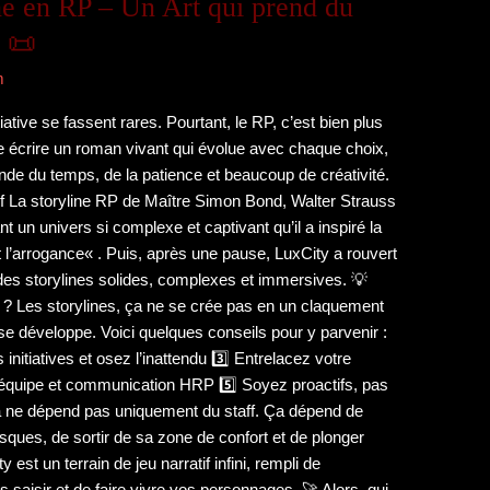
ne en RP – Un Art qui prend du
 📜
m
tiative se fassent rares. Pourtant, le RP, c’est bien plus
e écrire un roman vivant qui évolue avec chaque choix,
e du temps, de la patience et beaucoup de créativité.
tif La storyline RP de Maître Simon Bond, Walter Strauss
 un univers si complexe et captivant qu’il a inspiré la
t l’arrogance« . Puis, après une pause, LuxCity a rouvert
r des storylines solides, complexes et immersives. 💡
 Les storylines, ça ne se crée pas en un claquement
 se développe. Voici quelques conseils pour y parvenir :
initiatives et osez l’inattendu 3️⃣ Entrelacez votre
 d’équipe et communication HRP 5️⃣ Soyez proactifs, pas
a ne dépend pas uniquement du staff. Ça dépend de
sques, de sortir de sa zone de confort et de plonger
est un terrain de jeu narratif infini, rempli de
s saisir et de faire vivre vos personnages. 🚀 Alors, qui