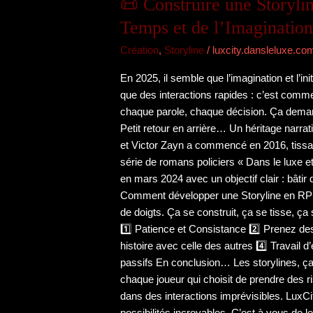
📜 Construire une Storyli
une
Storyline
Temps et de l’Imagination
en
Création
,
Storyline
/
luxcity.dansleluxe.co
RP
–
En 2025, il semble que l’imagination et l’ini
Un
que des interactions rapides : c’est comm
Art
chaque parole, chaque décision. Ça demand
qui
Petit retour en arrière… Un héritage narra
prend
et Victor Zayn a commencé en 2016, tissant
du
série de romans policiers « Dans le luxe e
Temps
en mars 2024 avec un objectif clair : bâti
et
Comment développer une Storyline en RP ?
de
de doigts. Ça se construit, ça se tisse, ça
l’Imagination
1️⃣ Patience et Consistance 2️⃣ Prenez des 
📜
histoire avec celle des autres 4️⃣ Travail
passifs En conclusion… Les storylines, ç
chaque joueur qui choisit de prendre des ri
dans des interactions imprévisibles. LuxCity 
possibilités incroyables. C’est à vous de le