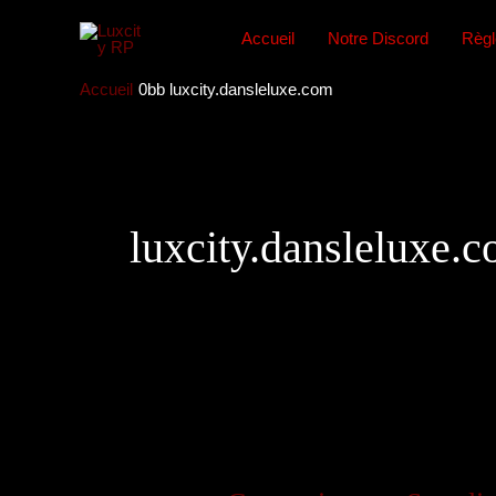
Aller
au
Accueil
Notre Discord
Règ
contenu
Accueil
luxcity.dansleluxe.com
luxcity.dansleluxe.
📜
Construire